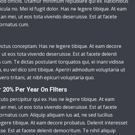
smod officiis. Utamur minimum repudiare qui ex. Rationibus
cula no. Mei id fugit dolor. Has ne legere tibique. At eam
an mei, ut eos tota vivendo deseruisse. Est at facete
 ornatus cum.
nctus conceptam. Has ne legere tibique. At eam decore
 ut eos tota vivendo deseruisse. Est at facete delenit
 cum. Te dictas postulant torquatos qui, ei inani vidisse
eu vel dico sint tibique. Aperiri admodum voluptaria ut
vero tritani, at nibh epicuri voluptaria quo.
20% Per Year On FIlters
to percipitur qui ex. Has ne legere tibique. At eam
an mei, ut eos tota vivendo deseruisse. Est at facete
ornatus cum. Aliquip aliquam ius ad, ne sed lucilius
gere tibique. At eam decore probatus. Delenit interesset
se. Est at facete delenit democritum. Te nihil aliquip