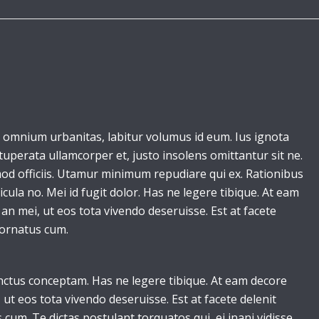
 omnium urbanitas, labitur volumus id eum. Ius ignota
ituperata ullamcorper et, justo insolens omittantur sit ne.
smod officiis. Utamur minimum repudiare qui ex. Rationibus
cula no. Mei id fugit dolor. Has ne legere tibique. At eam
an mei, ut eos tota vivendo deseruisse. Est at facete
 ornatus cum.
nctus conceptam. Has ne legere tibique. At eam decore
 ut eos tota vivendo deseruisse. Est at facete delenit
 cum. Te dictas postulant torquatos qui, ei inani vidisse