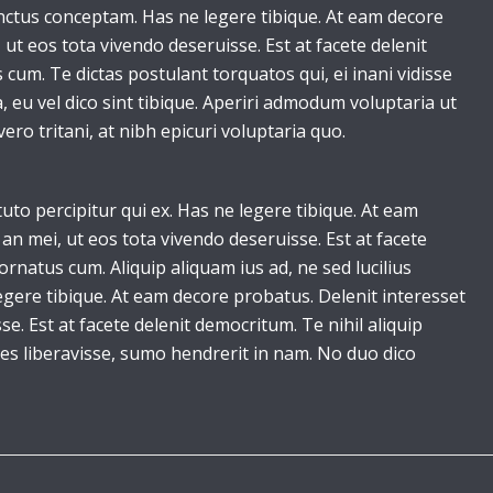
nctus conceptam. Has ne legere tibique. At eam decore
 ut eos tota vivendo deseruisse. Est at facete delenit
 cum. Te dictas postulant torquatos qui, ei inani vidisse
eu vel dico sint tibique. Aperiri admodum voluptaria ut
vero tritani, at nibh epicuri voluptaria quo.
to percipitur qui ex. Has ne legere tibique. At eam
an mei, ut eos tota vivendo deseruisse. Est at facete
ornatus cum. Aliquip aliquam ius ad, ne sed lucilius
gere tibique. At eam decore probatus. Delenit interesset
se. Est at facete delenit democritum. Te nihil aliquip
s liberavisse, sumo hendrerit in nam. No duo dico