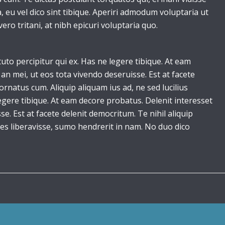
eu vel dico sint tibique. Aperiri admodum voluptaria ut
vero tritani, at nibh epicuri voluptaria quo.
to percipitur qui ex. Has ne legere tibique. At eam
an mei, ut eos tota vivendo deseruisse. Est at facete
ornatus cum. Aliquip aliquam ius ad, ne sed lucilius
gere tibique. At eam decore probatus. Delenit interesset
se. Est at facete delenit democritum. Te nihil aliquip
s liberavisse, sumo hendrerit in nam. No duo dico