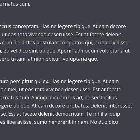
 ornatus cum.
nctus conceptam. Has ne legere tibique. At eam decore
 ut eos tota vivendo deseruisse. Est at facete delenit
 cum. Te dictas postulant torquatos qui, ei inani vidisse
eu vel dico sint tibique. Aperiri admodum voluptaria ut
vero tritani, at nibh epicuri voluptaria quo.
to percipitur qui ex. Has ne legere tibique. At eam
an mei, ut eos tota vivendo deseruisse. Est at facete
ornatus cum. Aliquip aliquam ius ad, ne sed lucilius
gere tibique. At eam decore probatus. Delenit interesset
se. Est at facete delenit democritum. Te nihil aliquip
s liberavisse, sumo hendrerit in nam. No duo dico