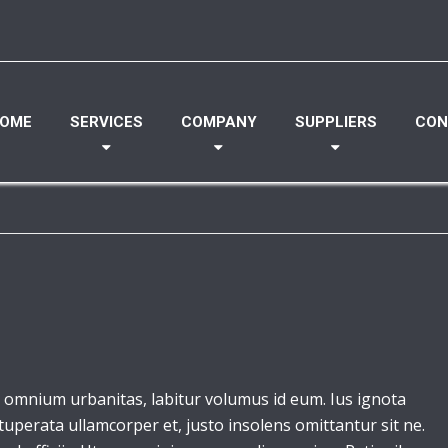
OME
SERVICES
COMPANY
SUPPLIERS
CON
 omnium urbanitas, labitur volumus id eum. Ius ignota
ituperata ullamcorper et, justo insolens omittantur sit ne.