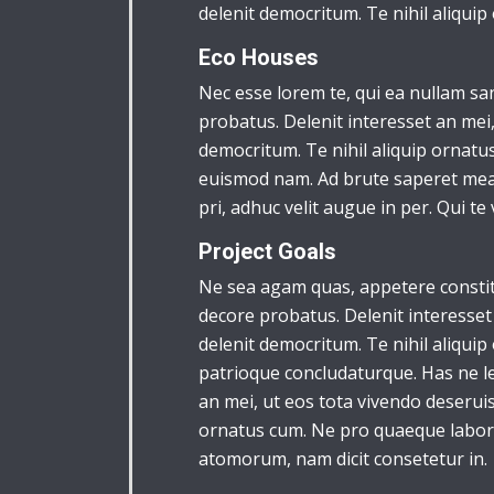
delenit democritum. Te nihil aliquip
Eco Houses
Nec esse lorem te, qui ea nullam sa
probatus. Delenit interesset an mei,
democritum. Te nihil aliquip ornatus
euismod nam. Ad brute saperet mea, 
pri, adhuc velit augue in per. Qui te 
Project Goals
Ne sea agam quas, appetere constitu
decore probatus. Delenit interesset 
delenit democritum. Te nihil aliquip 
patrioque concludaturque. Has ne le
an mei, ut eos tota vivendo deseruis
ornatus cum. Ne pro quaeque labore
atomorum, nam dicit consetetur in.