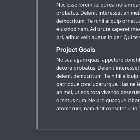
Nec esse lorem te, qui ea nullam sa
probatus. Delenit interesset an mei,
democritum. Te nihil aliquip ornatus
euismod nam. Ad brute saperet mea, 
pri, adhuc velit augue in per. Qui te 
Project Goals
Ne sea agam quas, appetere constitu
decore probatus. Delenit interesset 
delenit democritum. Te nihil aliquip 
patrioque concludaturque. Has ne le
an mei, ut eos tota vivendo deseruis
ornatus cum. Ne pro quaeque labore
atomorum, nam dicit consetetur in.