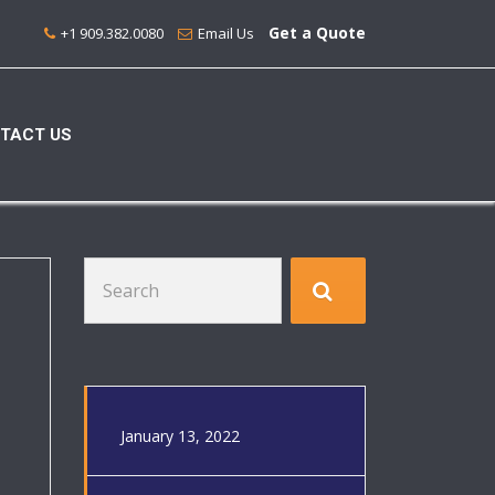
Get a Quote
+1 909.382.0080
Email Us
TACT US
Search
for:
January 13, 2022