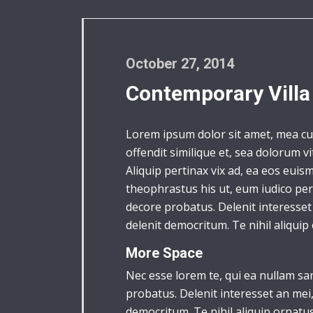
October 27, 2014
Contemporary Villa
Lorem ipsum dolor sit amet, mea cu
offendit similique et, sea dolorum v
Aliquip pertinax vix ad, ea eos eui
theophrastus his ut, eum iudico peri
decore probatus. Delenit interesset 
delenit democritum. Te nihil aliquip
More Space
Nec esse lorem te, qui ea nullam sa
probatus. Delenit interesset an mei,
democritum. Te nihil aliquip ornatus