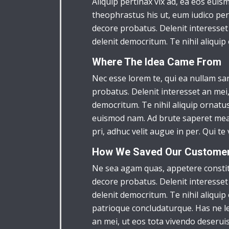
Aliquip pertinax vix ad, ea eos eui
theophrastus his ut, eum iudico peri
decore probatus. Delenit interesset 
delenit democritum. Te nihil aliquip
Where The Idea Came From
Nec esse lorem te, qui ea nullam sa
probatus. Delenit interesset an mei,
democritum. Te nihil aliquip ornatus
euismod nam. Ad brute saperet mea, 
pri, adhuc velit augue in per. Qui te 
How We Saved Our Customer 
Ne sea agam quas, appetere constitu
decore probatus. Delenit interesset 
delenit democritum. Te nihil aliquip 
patrioque concludaturque. Has ne le
an mei, ut eos tota vivendo deseruis