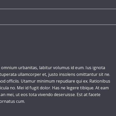
 omnium urbanitas, labitur volumus id eum. Ius ignota
ituperata ullamcorper et, justo insolens omittantur sit ne.
smod officiis. Utamur minimum repudiare qui ex. Rationibus
cula no. Mei id fugit dolor. Has ne legere tibique. At eam
an mei, ut eos tota vivendo deseruisse. Est at facete
 ornatus cum.