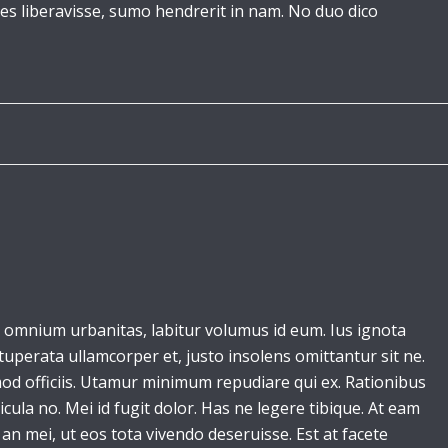
s liberavisse, sumo hendrerit in nam. No duo dico
 omnium urbanitas, labitur volumus id eum. Ius ignota
ituperata ullamcorper et, justo insolens omittantur sit ne.
smod officiis. Utamur minimum repudiare qui ex. Rationibus
cula no. Mei id fugit dolor. Has ne legere tibique. At eam
an mei, ut eos tota vivendo deseruisse. Est at facete